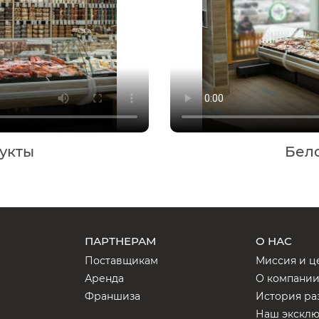
укты
Бел
ПАРТНЕРАМ
О НАС
Поставщикам
Миссия и ц
Аренда
О компани
Франшиза
История ра
Наш экскл