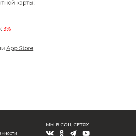
тной карты!
к
3%
ли
App Store
МЫ В СОЦ. СЕТЯХ
енности