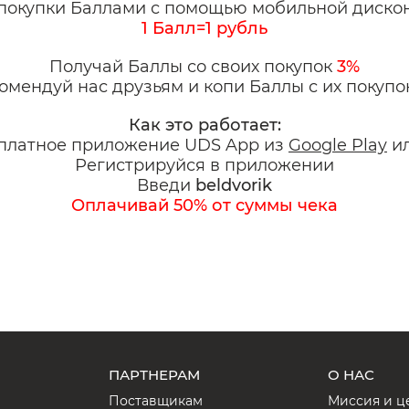
покупки Баллами с помощью мобильной дискон
1 Балл=1 рубль
Получай Баллы со своих покупок
3%
омендуй нас друзьям и копи Баллы с их покупо
Как это работает:
платное приложение UDS App из
Google Play
и
Регистрируйся в приложении
Введи
beldvorik
Оплачивай 50% от суммы чека
ПАРТНЕРАМ
О НАС
Поставщикам
Миссия и ц