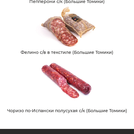
Пепперони с/к (Большие Томики)
Фелино с/в в текстиле (Большие Томики)
Чоризо по-Испански полусухая с/к (Большие Томики)