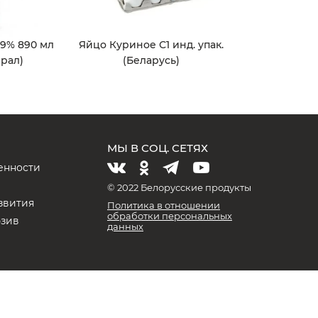
 9% 890 мл
Яйцо Куриное С1 инд. упак.
рал)
(Беларусь)
МЫ В СОЦ. СЕТЯХ
енности
и
© 2022 Белорусские продукты
звития
Политика в отношении
обработки персональных
юзив
данных