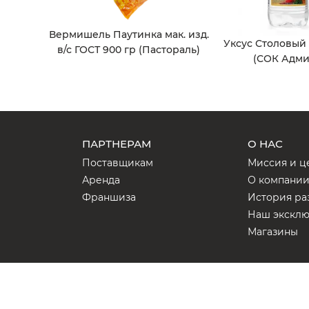
Вермишель Паутинка мак. изд.
Уксус Столовый
в/с ГОСТ 900 гр (Пастораль)
(СОК Адми
ПАРТНЕРАМ
О НАС
Поставщикам
Миссия и ц
Аренда
О компани
Франшиза
История ра
Наш экскл
Магазины