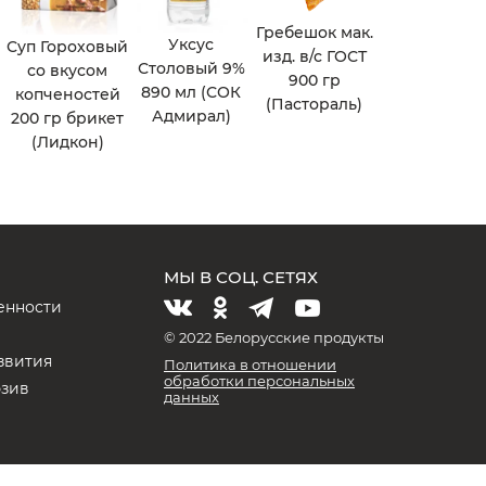
Гребешок мак.
Уксус
Суп Гороховый
изд. в/с ГОСТ
Столовый 9%
со вкусом
900 гр
890 мл (СОК
копченостей
(Пастораль)
Адмирал)
200 гр брикет
(Лидкон)
МЫ В СОЦ. СЕТЯХ
енности
и
© 2022 Белорусские продукты
звития
Политика в отношении
обработки персональных
юзив
данных