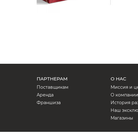
ПАРТНЕРАМ
О НАС
Поставщикам
Миссия и ц
Аренда
О компани
Франшиза
История ра
Наш экскл
Магазины