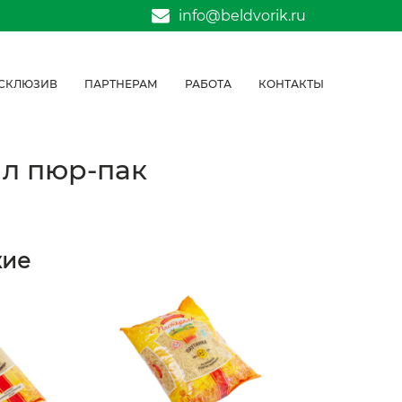
info@beldvorik.ru
СКЛЮЗИВ
ПАРТНЕРАМ
РАБОТА
КОНТАКТЫ
1л пюр-пак
жие