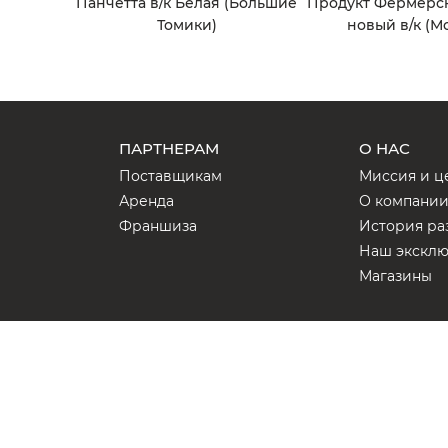
Панчетта в/к Белая (Большие
Продукт Фермерс
Томики)
новый в/к (М
ПАРТНЕРАМ
О НАС
Поставщикам
Миссия и ц
Аренда
О компани
Франшиза
История ра
Наш экскл
Магазины