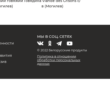
кий говяжий
Говядина Viande des Grisons с/
огилев)
в (Могилев)
МЫ В СОЦ. СЕТЯХ
енности
и
© 2022 Белорусские продукты
звития
Политика в отношении
обработки персональных
юзив
данных