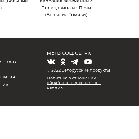
ий (Большие
Карбонад запеченный
)
Полендвица из Печи
(Большие Томики)
МЫ В СОЦ. СЕТЯХ
енности
и
© 2022 Белорусские продукты
звития
Политика в отношении
обработки персональных
юзив
данных