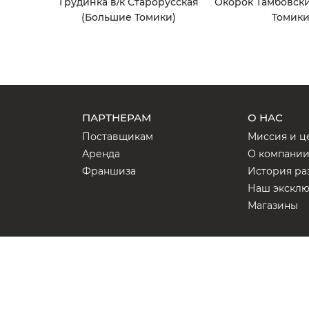
Грудинка в/к Старорусская
Окорок Тамбовск
(Большие Томики)
Томики
ПАРТНЕРАМ
О НАС
Поставщикам
Миссия и ц
Аренда
О компани
Франшиза
История ра
Наш экскл
Магазины