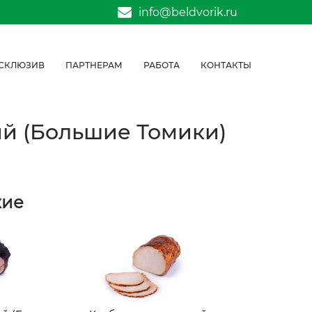
info@beldvorik.ru
СКЛЮЗИВ
ПАРТНЕРАМ
РАБОТА
КОНТАКТЫ
ий (Большие Томики)
жие