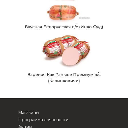
Вкусная Белорусская в/с (Инко-Фуд)
Вареная Как Раньше Премиум в/с
(Калинковичи)
Магазины
Программа лояльности
Акции