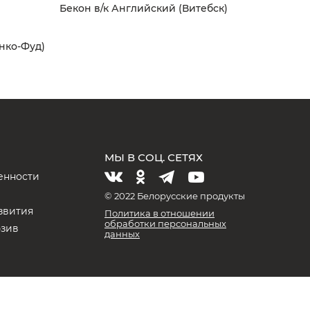
Бекон в/к Английский (Витебск)
Инко-Фуд)
МЫ В СОЦ. СЕТЯХ
енности
и
© 2022 Белорусские продукты
звития
Политика в отношении
обработки персональных
юзив
данных