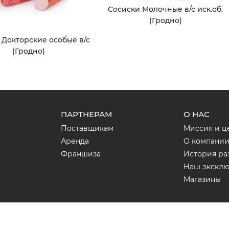
Сосиски Молочные в/с иск.об.
(Гродно)
 Докторские особые в/с
(Гродно)
ПАРТНЕРАМ
О НАС
Поставщикам
Миссия и ц
Аренда
О компани
Франшиза
История ра
Наш экскл
Магазины