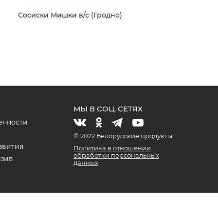
Сосиски Мишки в/с (Гродно)
МЫ В СОЦ. СЕТЯХ
енности
и
© 2022 Белорусские продукты
звития
Политика в отношении
обработки персональных
юзив
данных