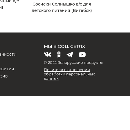
чные в/с
Сосиски Солнышко в/с для
м)
детского питания (Витебск)
МЫ В СОЦ. СЕТЯХ
енности
и
© 2022 Белорусские продукты
звития
Политика в отношении
обработки персональных
юзив
данных