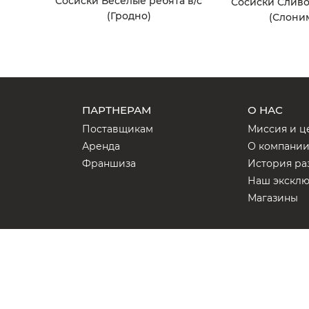
Сосиски Веселые ребята в/с
Сосиски Сливо
(Гродно)
(Слони
ПАРТНЕРАМ
О НАС
Поставщикам
Миссия и ц
Аренда
О компани
Франшиза
История ра
Наш экскл
Магазины