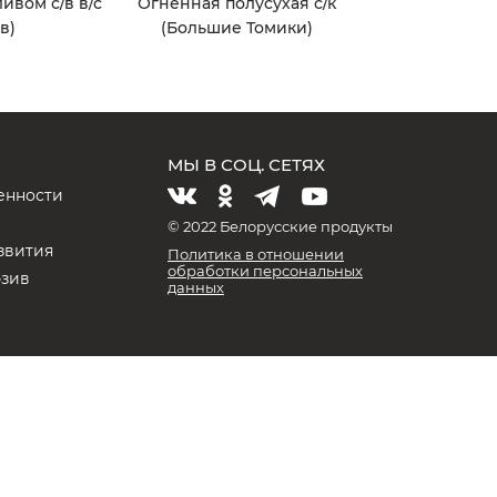
ивом с/в в/с
Огненная полусухая с/к
в)
(Большие Томики)
МЫ В СОЦ. СЕТЯХ
енности
и
© 2022 Белорусские продукты
звития
Политика в отношении
обработки персональных
юзив
данных