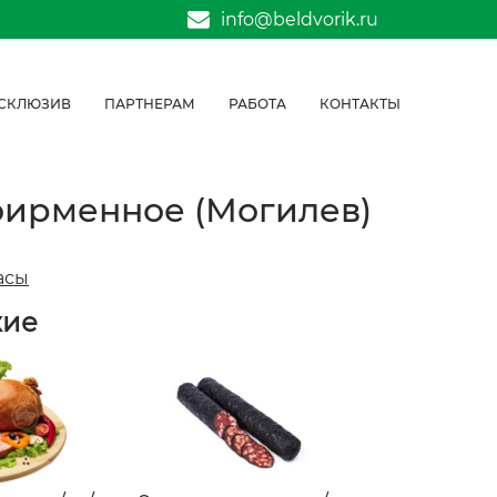
info@beldvorik.ru
СКЛЮЗИВ
ПАРТНЕРАМ
РАБОТА
КОНТАКТЫ
 фирменное (Могилев)
асы
жие