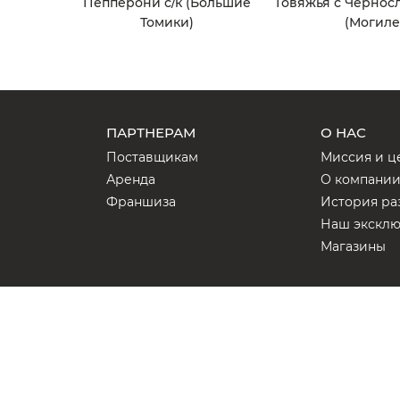
Говяжья с Черносл
Пепперони с/к (Большие
(Могиле
Томики)
ПАРТНЕРАМ
О НАС
Поставщикам
Миссия и ц
Аренда
О компани
Франшиза
История ра
Наш экскл
Магазины