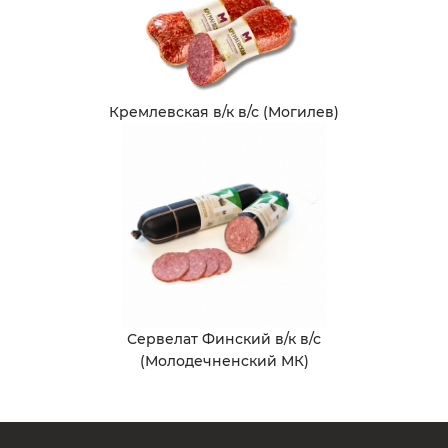
Кремлевская в/к в/с (Могилев)
Сервелат Финский в/к в/с
(Молодечненский МК)