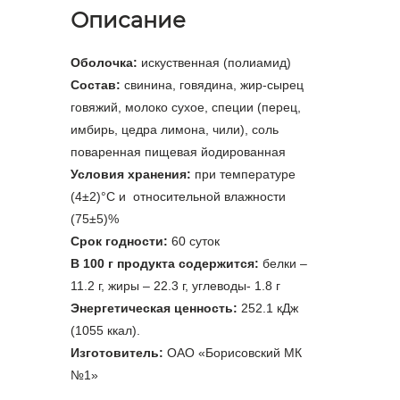
Описание
Оболочка:
искуственная (полиамид)
Состав:
свинина, говядина, жир-сырец
говяжий, молоко сухое, специи (перец,
имбирь, цедра лимона, чили), соль
поваренная пищевая йодированная
Условия хранения:
при температуре
(4±2)°С и относительной влажности
(75±5)%
Срок годности:
60 суток
В 100 г продукта содержится:
белки –
11.2 г, жиры – 22.3 г, углеводы- 1.8 г
Энергетическая ценность:
252.1 кДж
(1055 ккал).
Изготовитель:
ОАО «Борисовский МК
№1»