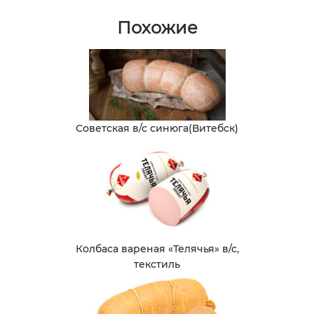
Похожие
Советская в/с синюга(Витебск)
Колбаса вареная «Телячья» в/с,
текстиль