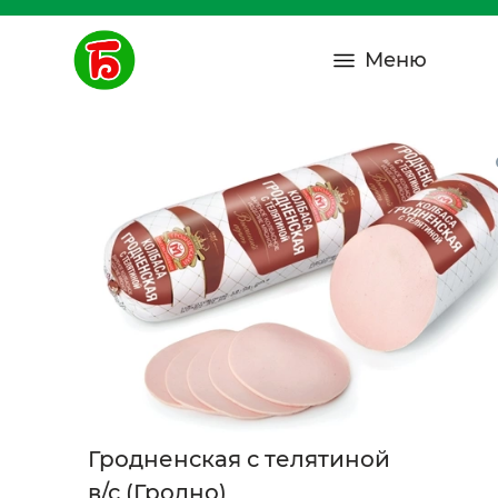
Меню
Гродненская с телятиной
в/с (Гродно)