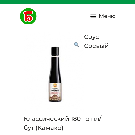
Меню
Соус
Соевый
Классический 180 гр пл/
бут (Камако)