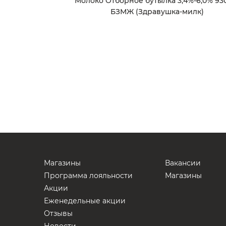
Молоко Отборное бутылка 3,4%-6,0% 93
БЗМЖ (Здравушка-милк)
Магазины
Вакансии
Программа лояльности
Магазины
Акции
Еженедельные акции
Отзывы
Новости