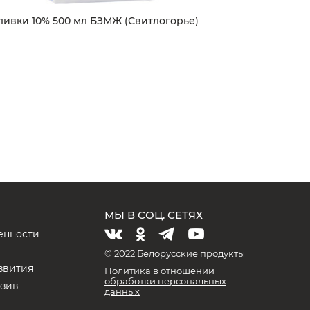
ливки 10% 500 мл БЗМЖ (Свитлогорье)
МЫ В СОЦ. СЕТЯХ
енности
и
© 2022 Белорусские продукты
звития
Политика в отношении
обработки персональных
юзив
данных