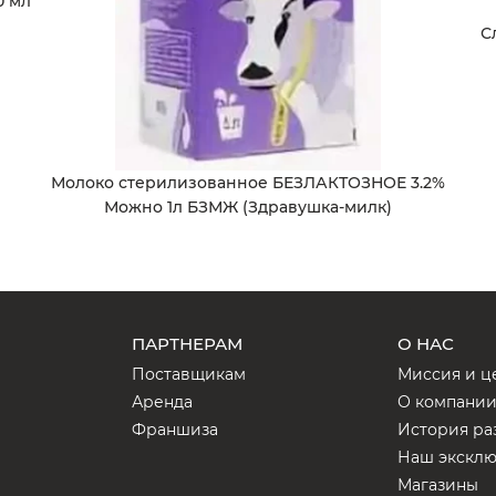
0 мл
С
Молоко стерилизованное БЕЗЛАКТОЗНОЕ 3.2%
Можно 1л БЗМЖ (Здравушка-милк)
ПАРТНЕРАМ
О НАС
Поставщикам
Миссия и ц
Аренда
О компани
Франшиза
История ра
Наш экскл
Магазины