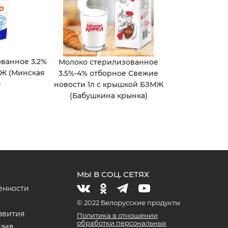
ванное 3.2%
Молоко стерилизованное
МЖ (Минская
3.5%-4% отборное Свежие
)
новости 1л с крышкой БЗМЖ
(Бабушкина крынка)
МЫ В СОЦ. СЕТЯХ
енности
и
© 2022 Белорусские продукты
звития
Политика в отношении
обработки персональных
юзив