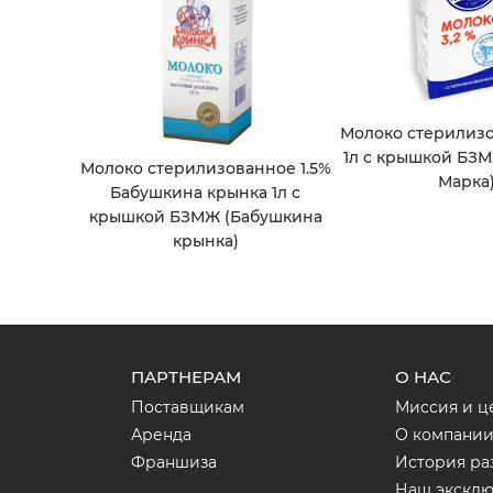
Молоко стерилизо
1л с крышкой БЗ
Молоко стерилизованное 1.5%
Марка
Бабушкина крынка 1л с
крышкой БЗМЖ (Бабушкина
крынка)
ПАРТНЕРАМ
О НАС
Поставщикам
Миссия и ц
Аренда
О компани
Франшиза
История ра
Наш экскл