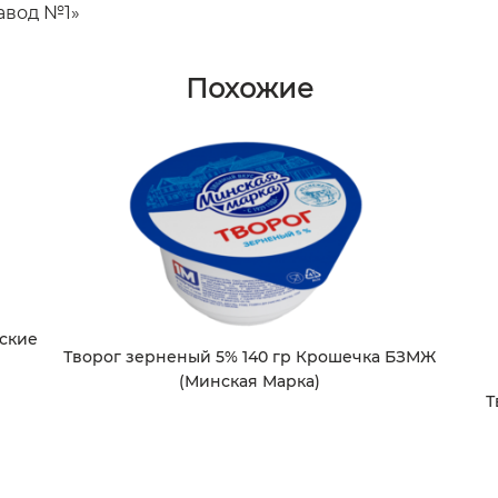
авод №1»
Похожие
нские
Творог зерненый 5% 140 гр Крошечка БЗМЖ
(Минская Марка)
Т