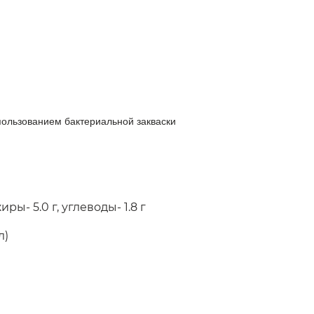
ользованием бактериальной закваски
иры- 5.0 г, углеводы- 1.8 г
л)