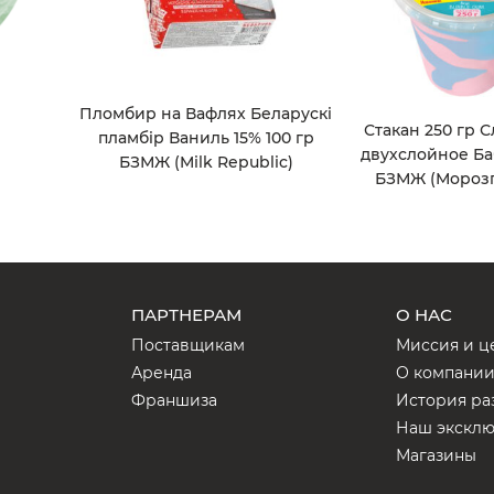
Пломбир на Вафлях Беларускi
Стакан 250 гр 
пламбiр Ваниль 15% 100 гр
двухслойное Ба
БЗМЖ (Milk Republic)
БЗМЖ (Морозп
ПАРТНЕРАМ
О НАС
Поставщикам
Миссия и ц
Аренда
О компани
Франшиза
История ра
Наш экскл
Магазины