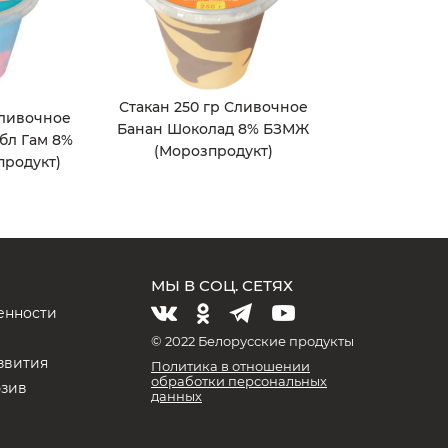
Стакан 250 гр Сливочное
Сливочное
Банан Шоколад 8% БЗМЖ
бл Гам 8%
(Морозпродукт)
родукт)
МЫ В СОЦ. СЕТЯХ
енности
и
© 2022 Белорусские продукты
звития
Политика в отношении
обработки персональных
юзив
данных