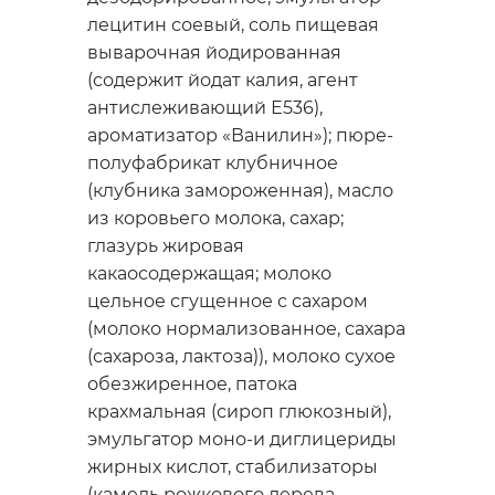
лецитин соевый, соль пищевая
выварочная йодированная
(содержит йодат калия, агент
антислеживающий Е536),
ароматизатор «Ванилин»); пюре-
полуфабрикат клубничное
(клубника замороженная), масло
из коровьего молока, сахар;
глазурь жировая
какаосодержащая; молоко
цельное сгущенное с сахаром
(молоко нормализованное, сахара
(сахароза, лактоза)), молоко сухое
обезжиренное, патока
крахмальная (сироп глюкозный),
эмульгатор моно-и диглицериды
жирных кислот, стабилизаторы
(камедь рожкового дерева,