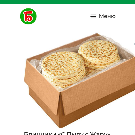
Меню
Блинчики «С Пылу с Жару»