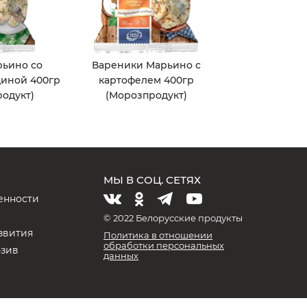
ьино со
Вареники Марьино с
диной 400гр
картофелем 400гр
родукт)
(Морозпродукт)
МЫ В СОЦ. СЕТЯХ
енности
и
© 2022 Белорусские продукты
звития
Политика в отношении
обработки персональных
юзив
данных