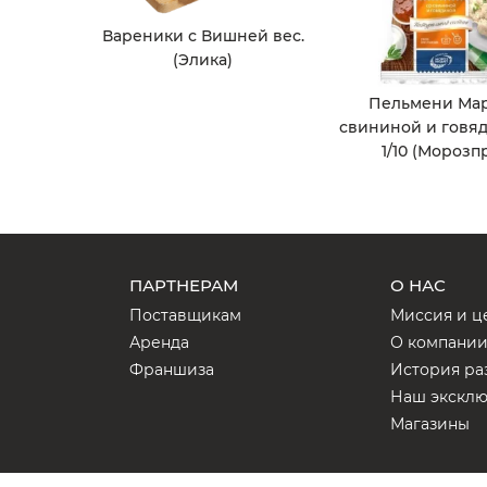
Вареники с Вишней вес.
(Элика)
Пельмени Мар
свининой и говя
1/10 (Морозп
ПАРТНЕРАМ
О НАС
Поставщикам
Миссия и ц
Аренда
О компани
Франшиза
История ра
Наш экскл
Магазины