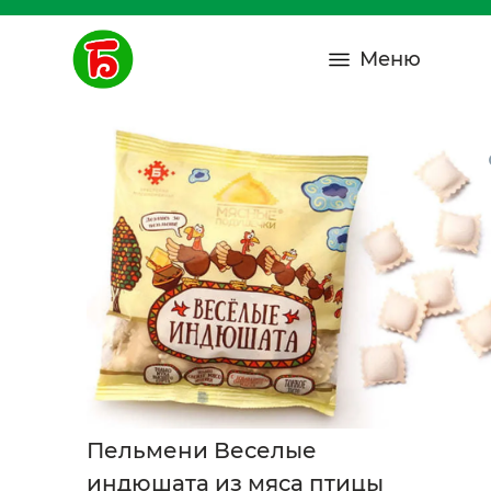
Меню
Пельмени Веселые
индюшата из мяса птицы