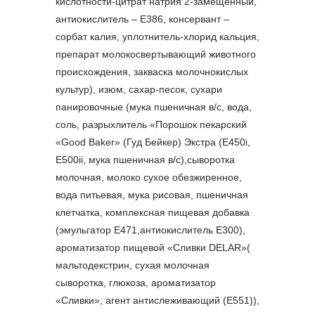
кислотности-цитрат натрия 2-замещенный,
антиокислитель – Е386, консервант –
сорбат калия, уплотнитель-хлорид кальция,
препарат молокосвертывающий животного
происхождения, закваска молочнокислых
культур), изюм, сахар-песок, сухари
панировочные (мука пшеничная в/с, вода,
соль, разрыхлитель «Порошок пекарский
«Good Baker» (Гуд Бейкер) Экстра (Е450i,
E500ii, мука пшеничная в/с),сыворотка
молочная, молоко сухое обезжиренное,
вода питьевая, мука рисовая, пшеничная
клетчатка, комплексная пищевая добавка
(эмульгатор Е471,антиокислитель Е300),
ароматизатор пищевой «Сливки DELAR»(
мальтодекстрин, сухая молочная
сыворотка, глюкоза, ароматизатор
«Сливки», агент антислеживающий (Е551)),