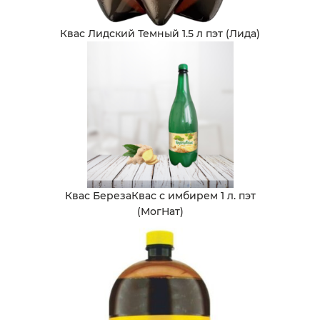
Квас Лидский Темный 1.5 л пэт (Лида)
Квас БерезаКвас с имбирем 1 л. пэт
(МогНат)