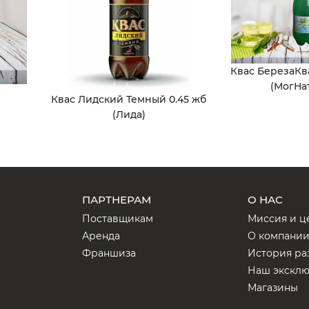
Квас БерезаКвас
(МогНа
Квас Лидский Темный 0.45 жб
(Лида)
ПАРТНЕРАМ
О НАС
Поставщикам
Миссия и ц
Аренда
О компани
Франшиза
История ра
Наш экскл
Магазины