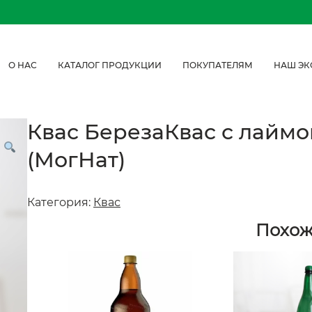
О НАС
КАТАЛОГ ПРОДУКЦИИ
ПОКУПАТЕЛЯМ
НАШ ЭК
Квас БерезаКвас с лаймом
(МогНат)
Категория:
Квас
Похо