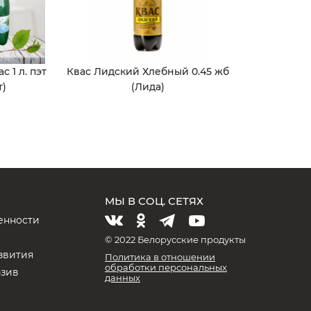
 1 л. пэт
Квас Лидский Хлебный 0.45 жб
т)
(Лида)
МЫ В СОЦ. СЕТЯХ
енности
и
© 2022 Белорусские продукты
звития
Политика в отношении
обработки персональных
юзив
данных