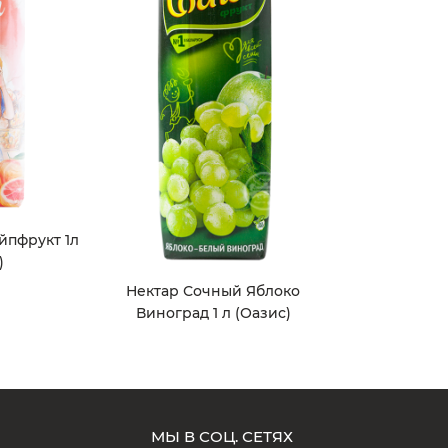
ейпфрукт 1л
)
Нектар Сочный Яблоко
Виноград 1 л (Оазис)
МЫ В СОЦ. СЕТЯХ