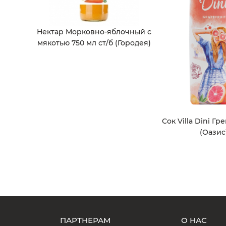
Нектар Морковно-яблочный с
мякотью 750 мл ст/б (Городея)
Сок Villa Dini Гр
(Оазис
ПАРТНЕРАМ
О НАС