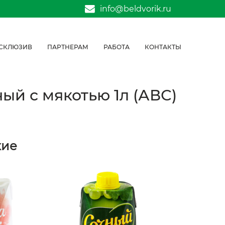
info@beldvorik.ru
СКЛЮЗИВ
ПАРТНЕРАМ
РАБОТА
КОНТАКТЫ
й с мякотью 1л (АВС)
жие