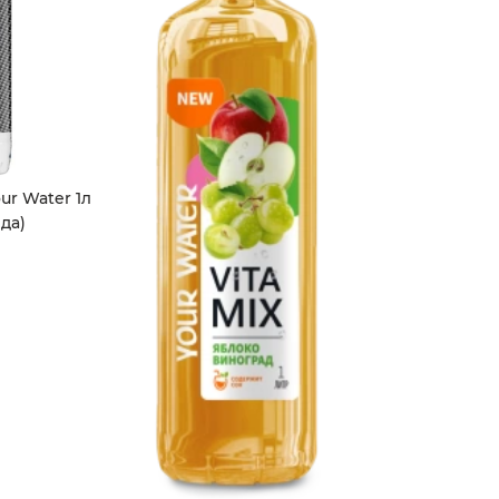
ur Water 1л
да)