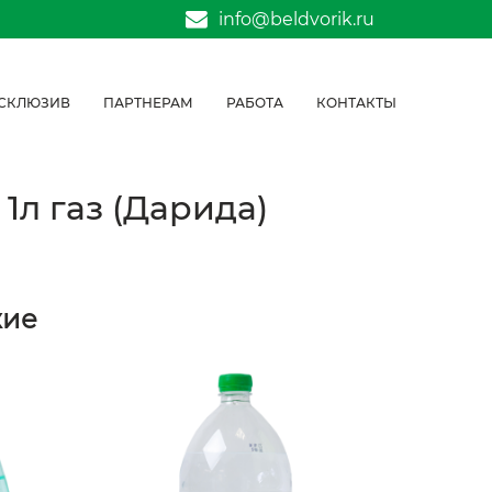
info@beldvorik.ru
СКЛЮЗИВ
ПАРТНЕРАМ
РАБОТА
КОНТАКТЫ
1л газ (Дарида)
жие