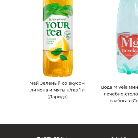
Чай Зеленый со вкусом
Вода Mivela ми
лимона и мяты н/газ 1 л
лечебно-столов
(Дарида)
слабогаз (С