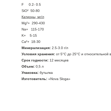
F 0.2- 0.5
SiO² 50-80
Катионы, мг/л
Mg²+ 290-430
Na+ 115-170
K+ 5-15
Ca²+ 18-30
Минерализация:
2.5-3.0 г/л
Условия хранения:
от 5°С до 25°С и относительной
Срок годности:
12 месяцев
Объем:
0,5 л
Упаковка:
бутылка
Изготовитель:
«Nova Sloga»