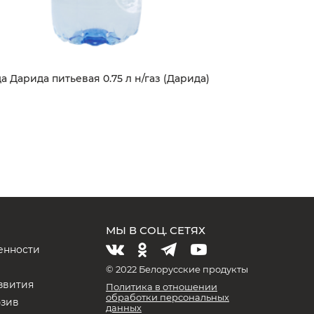
а Дарида питьевая 0.75 л н/газ (Дарида)
МЫ В СОЦ. СЕТЯХ
енности
и
© 2022 Белорусские продукты
звития
Политика в отношении
обработки персональных
юзив
данных