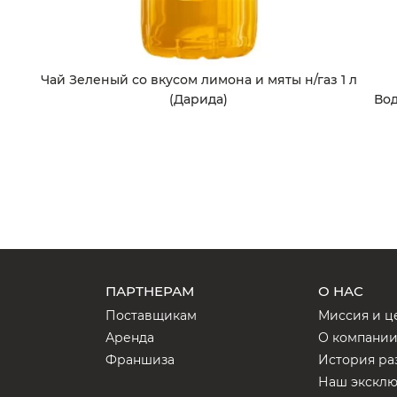
Чай Зеленый со вкусом лимона и мяты н/газ 1 л
Вод
(Дарида)
ПАРТНЕРАМ
О НАС
Поставщикам
Миссия и ц
Аренда
О компани
Франшиза
История ра
Наш экскл