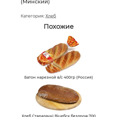
(Минский)
Категория:
Хлеб
Похожие
Батон нарезной в/с 400гр (Россия)
Хлеб Старадаунi Вiцебск бездрож.700