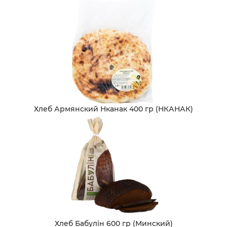
Хлеб Армянский Нканак 400 гр (НКАНАК)
Хлеб Бабулiн 600 гр (Минский)