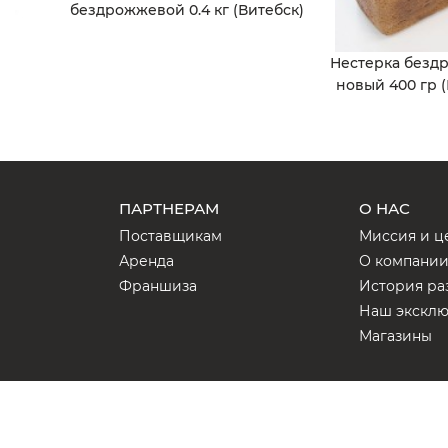
бездрожжевой 0.4 кг (Витебск)
Нестерка безд
новый 400 гр (
ПАРТНЕРАМ
О НАС
Поставщикам
Миссия и ц
Аренда
О компани
Франшиза
История ра
Наш экскл
Магазины