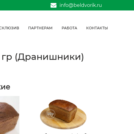
info@beldvorik.ru
СКЛЮЗИВ
ПАРТНЕРАМ
РАБОТА
КОНТАКТЫ
0 гр (Дранишники)
жие