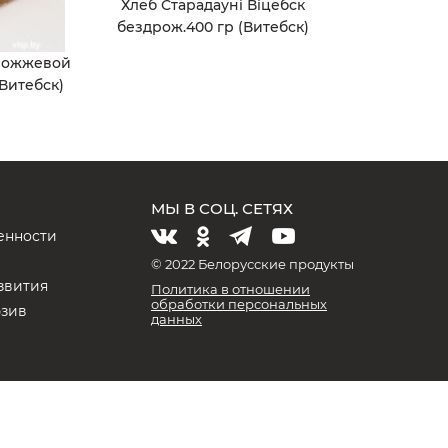
Хлеб Старадаунi Вiцебск
бездрож.400 гр (Витебск)
рожжевой
Витебск)
МЫ В СОЦ. СЕТЯХ
енности
и
© 2022 Белорусские продукты
звития
Политика в отношении
обработки персональных
юзив
данных