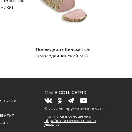
 Столичная
омики)
Полендвица Венская с/к
(Молодечненский МК)
МЫ В СОЦ. СЕТЯХ
енности
и
© 2022 Белорусские продукты
звития
Политика в отношении
обработки персональных
юзив
данных