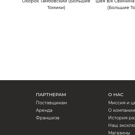
Окорок Тамбовский (Большие
Шея в/к Свинина
Томики)
(Большие Т
ПАРТНЕРАМ
О НАС
Поставщикам
Миссия и ц
Аренда
О компани
Франшиза
История ра
Наш экскл
Магазины