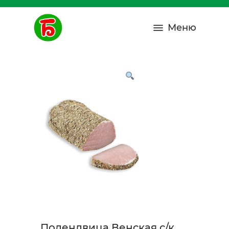
Меню
Полендвица Венская с/к