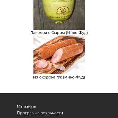
Лакомая с Сыром (Инко-Фуд)
Из окорока п/к (Инко-Фуд)
Магазины
Программа лояльности