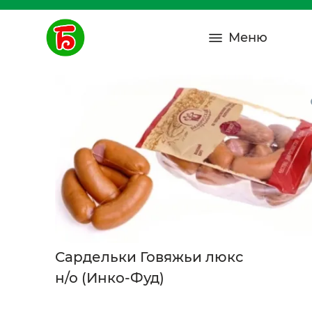
Меню
Сардельки Говяжьи люкс
н/о (Инко-Фуд)