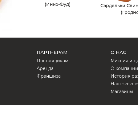
(Инко-Фуд)
Сардельки Свин
(Гродно
ПАРТНЕРАМ
О НАС
Поставщикам
Миссия и ц
Аренда
О компани
Франшиза
История ра
Наш экскл
Магазины