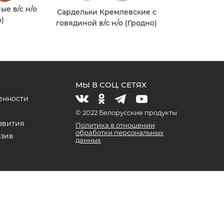
ые в/с н/о
Сардельки Кремлевские с
)
говядиной в/с н/о (Гродно)
МЫ В СОЦ. СЕТЯХ
енности
и
© 2022 Белорусские продукты
звития
Политика в отношении
обработки персональных
юзив
данных