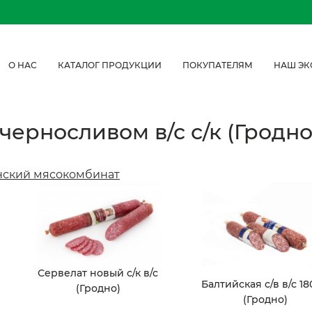
О НАС
КАТАЛОГ ПРОДУКЦИИ
ПОКУПАТЕЛЯМ
НАШ ЭК
 черносливом в/с с/к (Гродно
нский мясокомбинат
Сервелат новый с/к в/с
Балтийская с/в в/с 18
(Гродно)
(Гродно)