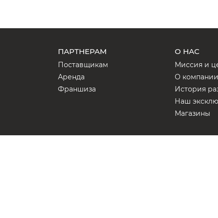
ПАРТНЕРАМ
О НАС
Поставщикам
Миссия и ц
Аренда
О компани
Франшиза
История ра
Наш экскл
Магазины