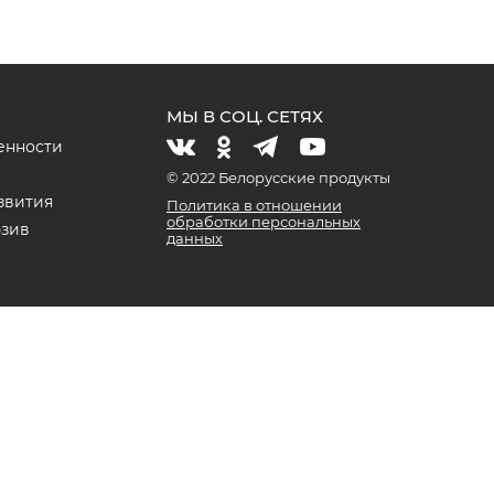
МЫ В СОЦ. СЕТЯХ
енности
и
© 2022 Белорусские продукты
звития
Политика в отношении
обработки персональных
юзив
данных