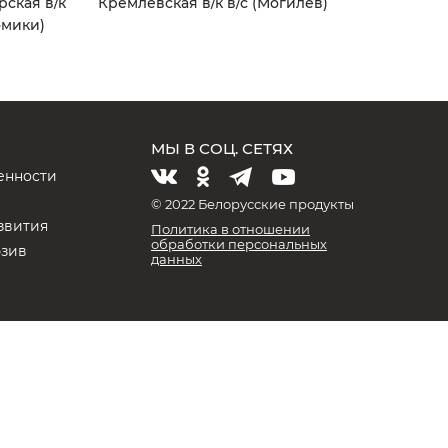
рская в/к
Кремлевская в/к в/с (Могилев)
омики)
МЫ В СОЦ. СЕТЯХ
енности
и
© 2022 Белорусские продукты
звития
Политика в отношении
обработки персональных
юзив
данных