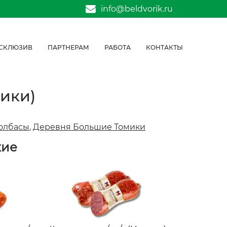
info@beldvorik.ru
СКЛЮЗИВ
ПАРТНЕРАМ
РАБОТА
КОНТАКТЫ
мики)
олбасы
,
Деревня Большие Томики
жие