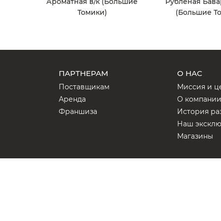
Ароматная в/к (Большие
Рубленая Бава
Томики)
(Большие Т
ПАРТНЕРАМ
О НАС
Поставщикам
Миссия и ц
Аренда
О компани
Франшиза
История ра
Наш экскл
Магазины