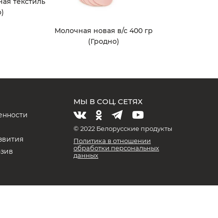
ная текстиль
)
Молочная новая в/с 400 гр
(Гродно)
МЫ В СОЦ. СЕТЯХ
енности
и
© 2022 Белорусские продукты
звития
Политика в отношении
обработки персональных
юзив
данных