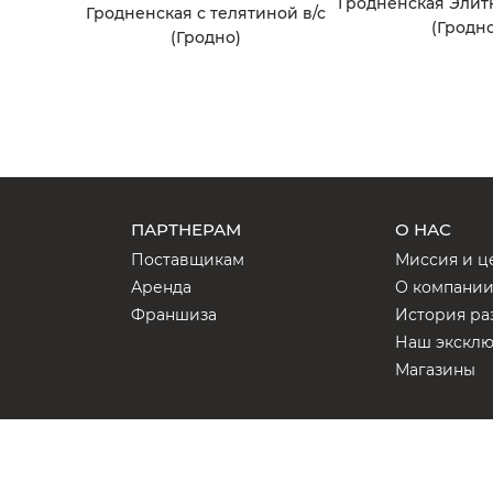
Гродненская Элит
Гродненская с телятиной в/с
(Гродно
(Гродно)
ПАРТНЕРАМ
О НАС
Поставщикам
Миссия и ц
Аренда
О компани
Франшиза
История ра
Наш экскл
Магазины