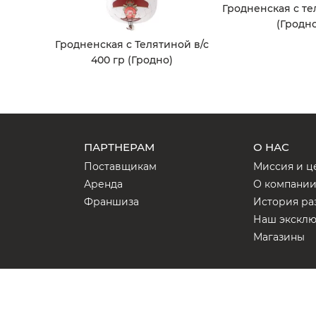
Гродненская с те
(Гродно
Гродненская с Телятиной в/с
400 гр (Гродно)
ПАРТНЕРАМ
О НАС
Поставщикам
Миссия и ц
Аренда
О компани
Франшиза
История ра
Наш экскл
Магазины