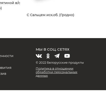
лятиной в/с
)
С Сальцем иск.об. (Гродно)
МЫ В СОЦ. СЕТЯХ
енности
и
© 2022 Белорусские продукты
звития
Политика в отношении
обработки персональных
юзив
данных