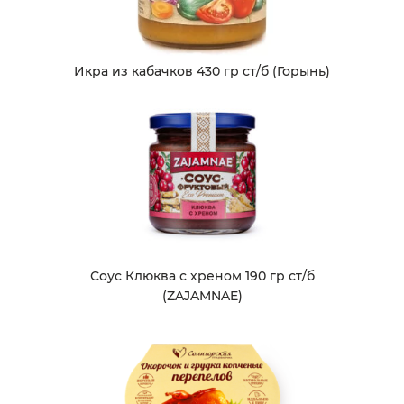
Икра из кабачков 430 гр ст/б (Горынь)
Соус Клюква с хреном 190 гр ст/б
(ZAJAMNAE)