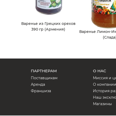
Варенье из Грецких орехов
390 гр (Армения)
Варенье Лимон-Им
(Слада
ПАРТНЕРАМ
О НАС
Поставщикам
Миссия и ц
Аренда
О компани
Франшиза
История ра
Наш экскл
Магазины