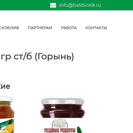
info@beldvorik.ru
СКЛЮЗИВ
ПАРТНЕРАМ
РАБОТА
КОНТАКТЫ
р ст/б (Горынь)
жие