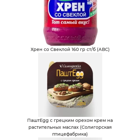
Хрен со Свеклой 160 гр ст/б (АВС)
ПаштEgg с грецким орехом крем на
растительных маслах (Солигорская
птицефабрика)