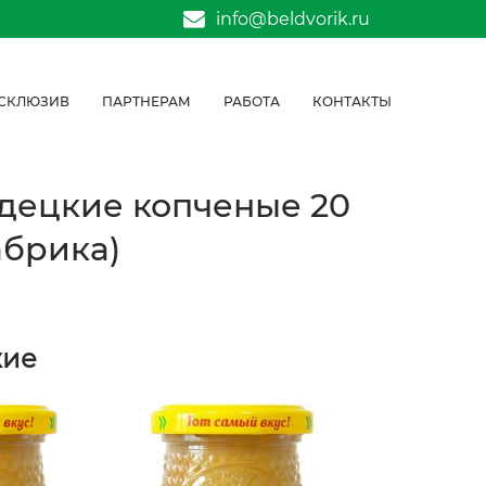
info@beldvorik.ru
СКЛЮЗИВ
ПАРТНЕРАМ
РАБОТА
КОНТАКТЫ
децкие копченые 20
абрика)
жие