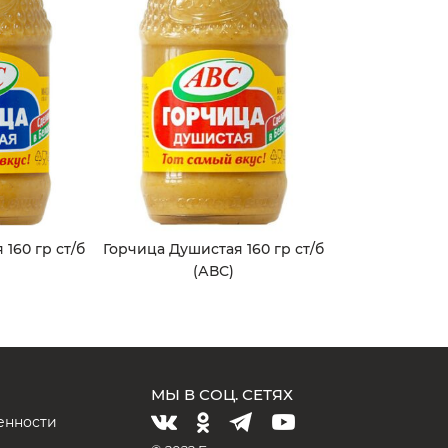
160 гр ст/б
Горчица Душистая 160 гр ст/б
(АВС)
МЫ В СОЦ. СЕТЯХ
енности
и