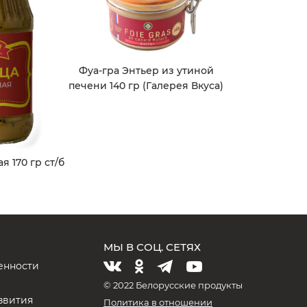
Фуа-гра Энтьер из утиной
печени 140 гр (Галерея Вкуса)
 170 гр ст/б
МЫ В СОЦ. СЕТЯХ
енности
и
© 2022 Белорусские продукты
звития
Политика в отношении