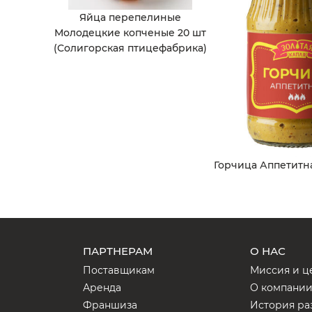
Яйца перепелиные
Молодецкие копченые 20 шт
(Солигорская птицефабрика)
Горчица Аппетитная
ПАРТНЕРАМ
О НАС
Поставщикам
Миссия и ц
Аренда
О компани
Франшиза
История ра