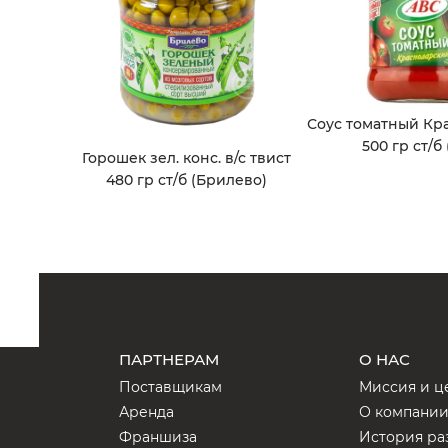
Соус томатный Кр
500 гр ст/б
Горошек зел. конс. в/с твист
480 гр ст/б (Брилево)
ПАРТНЕРАМ
О НАС
Поставщикам
Миссия и ц
Аренда
О компани
Франшиза
История ра