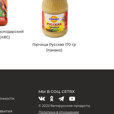
аснодарский
 (АВС)
Горчица Русская 170 гр
(Камако)
МЫ В СОЦ. СЕТЯХ
енности
и
© 2022 Белорусские продукты
звития
Политика в отношении